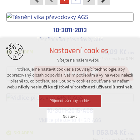
10-3011-2013
Těsnění víka převodovky AGS
Nastavení cookies
19,09 Kč
SKLADEM
/ ks
konečná cena
bez DPH
Vítejte na našem webu!
Potřebujeme nastavit cookies a související technologie, aby
DO KOŠÍKU
ks
zobrazovaný obsah odpovídal vašim potřebám a vy na webu nalezli
přesně to, co potřebujete. Soubory cookies používané na našem
webu
nikdy neslouží ke zjišťování totožnosti uživatelů stránek
.
Přijmout všechny cookies
10-3011-2015-AGS
Nastavit
Vidlice přesuvná 4+5.R AGS
1 063,04 Kč
SKLADEM
/ ks
Technická cookies
konečná cena
bez DPH